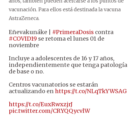
años, también pueden acercarse a los puntos de
vacunación.
Para ellos está destinada la vacuna
AstraZeneca.
Eñevakunáke |
#PrimeraDosis
contra
#COVID19
se retoma el lunes 01 de
noviembre
Incluye a adolescentes de 16 y 17 años,
independientemente que tenga patología
de base o no.
Centros vacunatorios se estarán
actualizando en
https://t.co/NLqTkYWSAG
https://t.co/EuxRwxzjrJ
pic.twitter.com/CRYQQycvlW