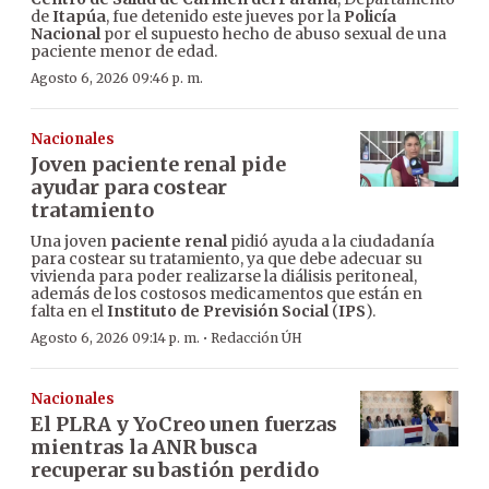
de
Itapúa
, fue detenido este jueves por la
Policía
Nacional
por el supuesto hecho de abuso sexual de una
paciente menor de edad.
Agosto 6, 2026 09:46 p. m.
Nacionales
Joven paciente renal pide
ayudar para costear
tratamiento
Una joven
paciente renal
pidió ayuda a la ciudadanía
para costear su tratamiento, ya que debe adecuar su
vivienda para poder realizarse la diálisis peritoneal,
además de los costosos medicamentos que están en
falta en el
Instituto de Previsión Social
(
IPS
).
·
Agosto 6, 2026 09:14 p. m.
Redacción ÚH
Nacionales
El PLRA y YoCreo unen fuerzas
mientras la ANR busca
recuperar su bastión perdido