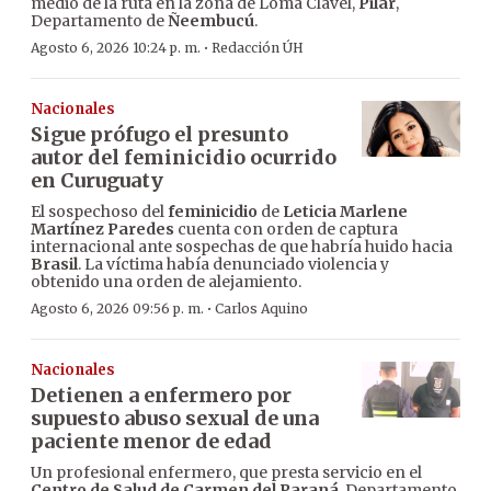
medio de la ruta en la zona de Loma Clavel,
Pilar
,
Departamento de
Ñeembucú
.
·
Agosto 6, 2026 10:24 p. m.
Redacción ÚH
Nacionales
Sigue prófugo el presunto
autor del feminicidio ocurrido
en Curuguaty
El sospechoso del
feminicidio
de
Leticia Marlene
Martínez Paredes
cuenta con orden de captura
internacional ante sospechas de que habría huido hacia
Brasil
. La víctima había denunciado violencia y
obtenido una orden de alejamiento.
·
Agosto 6, 2026 09:56 p. m.
Carlos Aquino
Nacionales
Detienen a enfermero por
supuesto abuso sexual de una
paciente menor de edad
Un profesional enfermero, que presta servicio en el
Centro de Salud de Carmen del Paraná
, Departamento