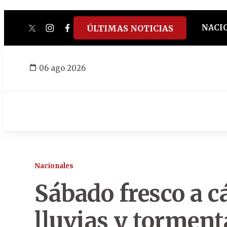
NACI
ÚLTIMAS NOTICIAS
twitter
instagram
facebook
tiktok
youtube
spotify
06 ago 2026
Nacionales
Sábado fresco a c
lluvias y torment