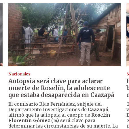
Nacionales
N
Autopsia será clave para aclarar
muerte de Roselín, la adolescente
que estaba desaparecida en Caazapá
El comisario Blas Fernández, subjefe del
T
Departamento Investigaciones de
Caazapá
,
v
afirmó que la autopsia al cuerpo de
Roselín
D
Florentín Gómez
(14) será clave para
e
determinar las circunstancias de su muerte. La
i