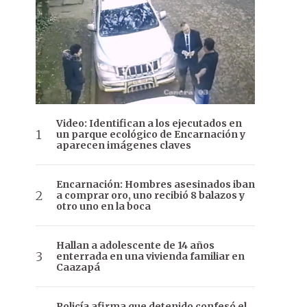
Video: Identifican a los ejecutados en
un parque ecológico de Encarnación y
aparecen imágenes claves
Encarnación: Hombres asesinados iban
a comprar oro, uno recibió 8 balazos y
otro uno en la boca
Hallan a adolescente de 14 años
enterrada en una vivienda familiar en
Caazapá
Policía afirma que detenido confesó el