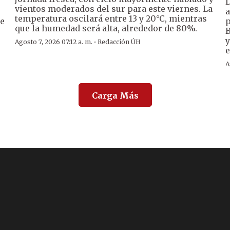
D
vientos moderados del sur para este viernes. La
a
temperatura oscilará entre 13 y 20°C, mientras
de
p
que la humedad será alta, alrededor de 80%.
B
y
·
Agosto 7, 2026 07:12 a. m.
Redacción ÚH
e
A
Carga Más