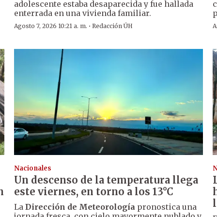
adolescente estaba desaparecida y fue hallada
c
enterrada en una vivienda familiar.
p
·
Agosto 7, 2026 10:21 a. m.
Redacción ÚH
A
Nacionales
N
Un descenso de la temperatura llega
n
este viernes, en torno a los 13°C
La
Dirección de Meteorología
pronostica una
jornada fresca, con cielo mayormente nublado y