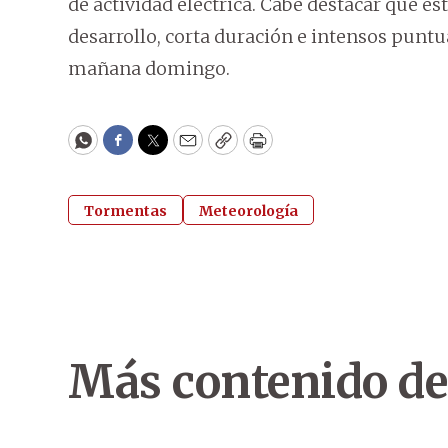
de actividad eléctrica. Cabe destacar que e
desarrollo, corta duración e intensos puntu
mañana domingo.
WhatsApp
Facebook
Twitter
Email
Copy
Print
Tormentas
Meteorología
Más contenido de