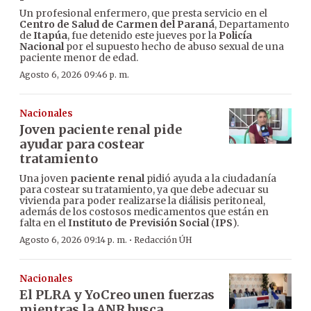
Un profesional enfermero, que presta servicio en el
Centro de Salud de Carmen del Paraná
, Departamento
de
Itapúa
, fue detenido este jueves por la
Policía
Nacional
por el supuesto hecho de abuso sexual de una
paciente menor de edad.
Agosto 6, 2026 09:46 p. m.
Nacionales
Joven paciente renal pide
ayudar para costear
tratamiento
Una joven
paciente renal
pidió ayuda a la ciudadanía
para costear su tratamiento, ya que debe adecuar su
vivienda para poder realizarse la diálisis peritoneal,
además de los costosos medicamentos que están en
falta en el
Instituto de Previsión Social
(
IPS
).
·
Agosto 6, 2026 09:14 p. m.
Redacción ÚH
Nacionales
El PLRA y YoCreo unen fuerzas
mientras la ANR busca