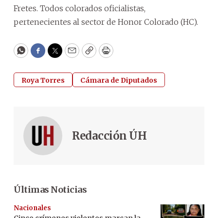
Fretes. Todos colorados oficialistas,
pertenecientes al sector de Honor Colorado (HC).
WhatsApp
Facebook
Twitter
Email
Copy
Print
Roya Torres
Cámara de Diputados
Redacción ÚH
Últimas Noticias
Nacionales
Cinco crímenes violentos marcan la