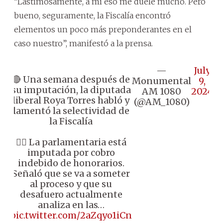
“Lastimosamente, a mí eso me duele mucho. Pero
bueno, seguramente, la Fiscalía encontró
elementos un poco más preponderantes en el
caso nuestro”, manifestó a la prensa.
—
July
🔴 Una semana después de
Monumental
9,
su imputación, la diputada
AM 1080
2024
liberal Roya Torres habló y
(@AM_1080)
lamentó la selectividad de
la Fiscalía
👉🏼 La parlamentaria está
imputada por cobro
indebido de honorarios.
Señaló que se va a someter
al proceso y que su
desafuero actualmente
analiza en las…
pic.twitter.com/2aZqyo1iCn