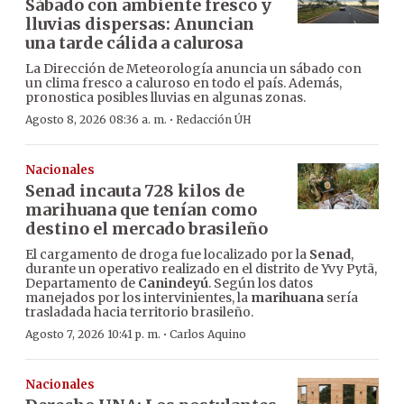
Sábado con ambiente fresco y
lluvias dispersas: Anuncian
una tarde cálida a calurosa
La Dirección de Meteorología anuncia un sábado con
un clima fresco a caluroso en todo el país. Además,
pronostica posibles lluvias en algunas zonas.
·
Agosto 8, 2026 08:36 a. m.
Redacción ÚH
Nacionales
Senad incauta 728 kilos de
marihuana que tenían como
destino el mercado brasileño
El cargamento de droga fue localizado por la
Senad
,
durante un operativo realizado en el distrito de Yvy Pytã,
Departamento de
Canindeyú
. Según los datos
manejados por los intervinientes, la
marihuana
sería
trasladada hacia territorio brasileño.
·
Agosto 7, 2026 10:41 p. m.
Carlos Aquino
Nacionales