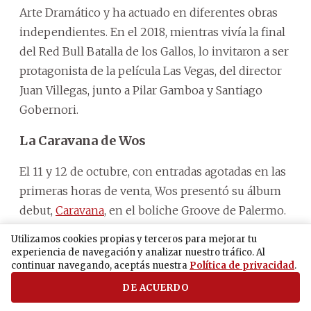
Arte Dramático y ha actuado en diferentes obras
independientes. En el 2018, mientras vivía la final
del Red Bull Batalla de los Gallos, lo invitaron a ser
protagonista de la película Las Vegas, del director
Juan Villegas, junto a Pilar Gamboa y Santiago
Gobernori.
La Caravana de Wos
El 11 y 12 de octubre, con entradas agotadas en las
primeras horas de venta, Wos presentó su álbum
debut,
Caravana
, en el boliche Groove de Palermo.
El disco, que en palabras del artista es el trabajo
Utilizamos cookies propias y terceros para mejorar tu
más largo que ha hecho, está conformado por
experiencia de navegación y analizar nuestro tráfico. Al
continuar navegando, aceptás nuestra
Política de privacidad
.
siete temas, entre los que se destacan: Luz Delito,
Okupa, Fresco, entre otros. Los estilos en cuanto a
DE ACUERDO
los instrumentales son muy variados y eso es algo