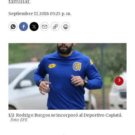
familiar.
Septiembre 17, 2018 05:25 p. m.
WhatsApp
Facebook
Twitter
Email
Copy
Print
Rodrigo Burgos se incorporó al Deportivo Capiatá.
1
/
2
2
/
2
Foto: EFE
Tac
Jos