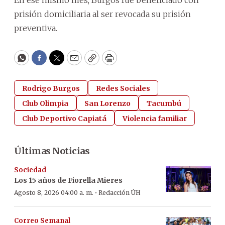
En ese mismo mes, Burgos fue beneficiado con
prisión domiciliaria al ser revocada su prisión
preventiva.
WhatsApp
Facebook
Twitter
Email
Copy
Print
Rodrigo Burgos
Redes Sociales
Club Olimpia
San Lorenzo
Tacumbú
Club Deportivo Capiatá
Violencia familiar
Últimas Noticias
Sociedad
Los 15 años de Fiorella Mieres
·
Agosto 8, 2026 04:00 a. m.
Redacción ÚH
Correo Semanal