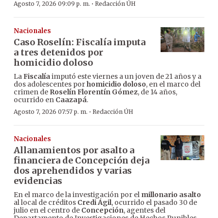
·
Agosto 7, 2026 09:09 p. m.
Redacción ÚH
Nacionales
Caso Roselín: Fiscalía imputa
a tres detenidos por
homicidio doloso
La
Fiscalía
imputó este viernes a un joven de 21 años y a
dos adolescentes por
homicidio doloso
, en el marco del
crimen de
Roselín Florentín Gómez
, de 14 años,
ocurrido en
Caazapá
.
·
Agosto 7, 2026 07:57 p. m.
Redacción ÚH
Nacionales
Allanamientos por asalto a
financiera de Concepción deja
dos aprehendidos y varias
evidencias
En el marco de la investigación por el
millonario asalto
al local de créditos
Credi Ágil
, ocurrido el pasado 30 de
julio en el centro de
Concepción
, agentes del