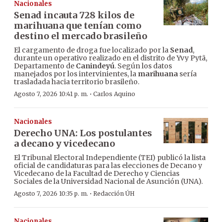
Nacionales
Senad incauta 728 kilos de
marihuana que tenían como
destino el mercado brasileño
El cargamento de droga fue localizado por la
Senad
,
durante un operativo realizado en el distrito de Yvy Pytã,
Departamento de
Canindeyú
. Según los datos
manejados por los intervinientes, la
marihuana
sería
trasladada hacia territorio brasileño.
·
Agosto 7, 2026 10:41 p. m.
Carlos Aquino
Nacionales
Derecho UNA: Los postulantes
a decano y vicedecano
El Tribunal Electoral Independiente (TEI) publicó la lista
oficial de candidaturas para las elecciones de Decano y
Vicedecano de la Facultad de Derecho y Ciencias
Sociales de la Universidad Nacional de Asunción (UNA).
·
Agosto 7, 2026 10:35 p. m.
Redacción ÚH
Nacionales