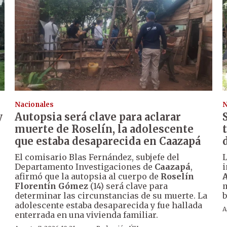
Nacionales
N
y
Autopsia será clave para aclarar
muerte de Roselín, la adolescente
que estaba desaparecida en Caazapá
El comisario Blas Fernández, subjefe del
Departamento Investigaciones de
Caazapá
,
i
afirmó que la autopsia al cuerpo de
Roselín
A
Florentín Gómez
(14) será clave para
m
determinar las circunstancias de su muerte. La
b
adolescente estaba desaparecida y fue hallada
A
enterrada en una vivienda familiar.