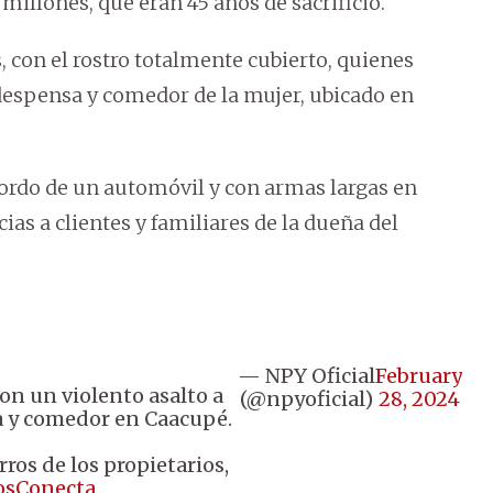
 millones, que eran 45 años de sacrificio.
 con el rostro totalmente cubierto, quienes
despensa y comedor de la mujer, ubicado en
bordo de un automóvil y con armas largas en
s a clientes y familiares de la dueña del
— NPY Oficial
February
on un violento asalto a
(@npyoficial)
28, 2024
 y comedor en Caacupé.
ros de los propietarios,
osConecta