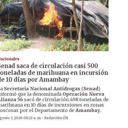
acionales
Senad saca de circulación casi 500
toneladas de marihuana en incursión
de 10 días por Amambay
La
Secretaría Nacional Antidrogas
(
Senad
)
nformó que la denominada
Operación Nueva
lianza 56
sacó de circulación 498 toneladas de
arihuana en 10 días de incursiones en zonas
oscosas por el Departamento de
Amambay
.
·
gosto 7, 2026 08:21 a. m.
Redacción ÚH