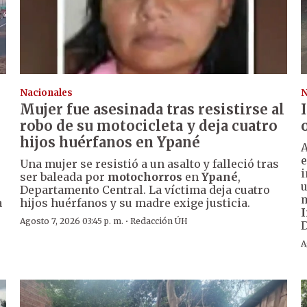
Nacionales
N
Mujer fue asesinada tras resistirse al
robo de su motocicleta y deja cuatro
hijos huérfanos en Ypané
A
e
Una mujer se resistió a un asalto y falleció tras
i
ser baleada por
motochorros
en
Ypané
,
u
Departamento Central. La víctima deja cuatro
m
a
hijos huérfanos y su madre exige justicia.
I
·
Agosto 7, 2026 03:45 p. m.
Redacción ÚH
A