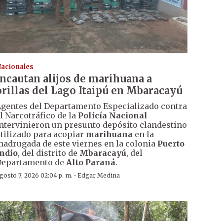
acionales
Incautan alijos de marihuana a
orillas del Lago Itaipú en Mbaracayú
gentes del Departamento Especializado contra
l Narcotráfico de la
Policía Nacional
ntervinieron un presunto depósito clandestino
tilizado para acopiar
marihuana
en la
adrugada de este viernes en la colonia
Puerto
ndio
, del distrito de
Mbaracayú
, del
Departamento de
Alto Paraná
.
·
gosto 7, 2026 02:04 p. m.
Edgar Medina