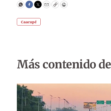
WhatsApp
Facebook
Twitter
Email
Copy
Print
Caacupé
Más contenido de