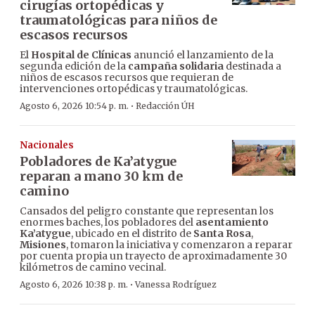
cirugías ortopédicas y
traumatológicas para niños de
escasos recursos
El
Hospital de Clínicas
anunció el lanzamiento de la
segunda edición de la
campaña solidaria
destinada a
niños de escasos recursos que requieran de
intervenciones ortopédicas y traumatológicas.
·
Agosto 6, 2026 10:54 p. m.
Redacción ÚH
Nacionales
Pobladores de Ka’atygue
reparan a mano 30 km de
camino
Cansados del peligro constante que representan los
enormes baches, los pobladores del
asentamiento
Ka’atygue
, ubicado en el distrito de
Santa Rosa
,
Misiones
, tomaron la iniciativa y comenzaron a reparar
por cuenta propia un trayecto de aproximadamente 30
kilómetros de camino vecinal.
·
Agosto 6, 2026 10:38 p. m.
Vanessa Rodríguez