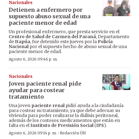
Nacionales
Detienen a enfermero por
supuesto abuso sexual de una
paciente menor de edad
Un profesional enfermero, que presta servicio en el
Centro de Salud de Carmen del Paraná
, Departamento
de
Itapúa
, fue detenido este jueves por la
Policía
Nacional
por el supuesto hecho de abuso sexual de una
paciente menor de edad.
Agosto 6, 2026 09:46 p. m.
Nacionales
Joven paciente renal pide
ayudar para costear
tratamiento
Una joven
paciente renal
pidió ayuda a la ciudadanía
para costear su tratamiento, ya que debe adecuar su
vivienda para poder realizarse la diálisis peritoneal,
además de los costosos medicamentos que están en
falta en el
Instituto de Previsión Social
(
IPS
).
·
Agosto 6, 2026 09:14 p. m.
Redacción ÚH