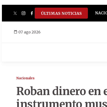
NACI
ÚLTIMAS NOTICIAS
twitter
instagram
facebook
tiktok
youtube
spotify
07 ago 2026
Nacionales
Roban dinero en ef
instrumento musi