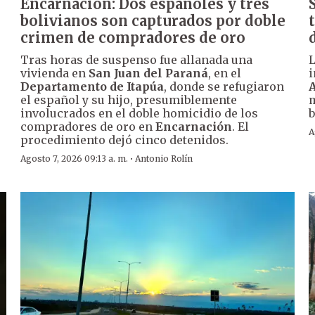
Encarnación: Dos españoles y tres
bolivianos son capturados por doble
crimen de compradores de oro
Tras horas de suspenso fue allanada una
vivienda en
San Juan del Paraná
, en el
i
Departamento de Itapúa
, donde se refugiaron
A
el español y su hijo, presumiblemente
m
involucrados en el doble homicidio de los
b
compradores de oro en
Encarnación
. El
A
procedimiento dejó cinco detenidos.
·
Agosto 7, 2026 09:13 a. m.
Antonio Rolín