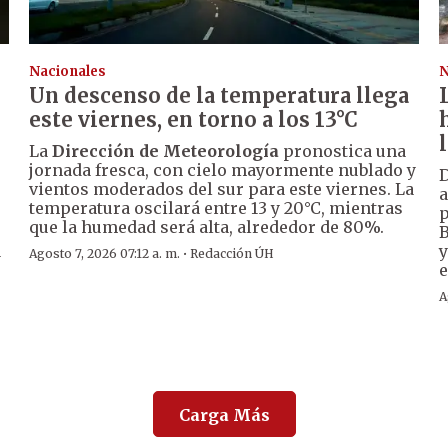
Nacionales
N
Un descenso de la temperatura llega
este viernes, en torno a los 13°C
La
Dirección de Meteorología
pronostica una
jornada fresca, con cielo mayormente nublado y
D
vientos moderados del sur para este viernes. La
a
temperatura oscilará entre 13 y 20°C, mientras
p
que la humedad será alta, alrededor de 80%.
B
a
y
·
Agosto 7, 2026 07:12 a. m.
Redacción ÚH
e
A
Carga Más