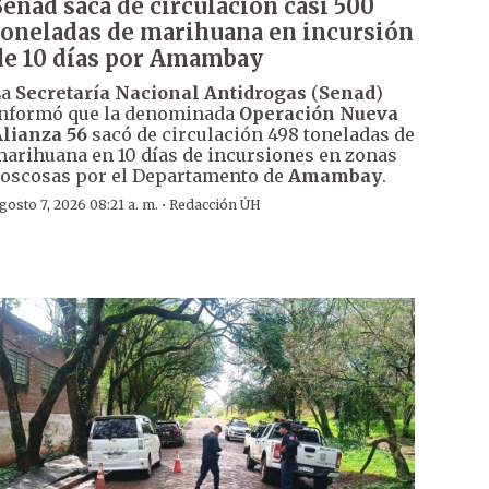
Senad saca de circulación casi 500
toneladas de marihuana en incursión
de 10 días por Amambay
La
Secretaría Nacional Antidrogas
(
Senad
)
nformó que la denominada
Operación Nueva
lianza 56
sacó de circulación 498 toneladas de
arihuana en 10 días de incursiones en zonas
oscosas por el Departamento de
Amambay
.
·
gosto 7, 2026 08:21 a. m.
Redacción ÚH