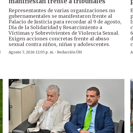
manifiestan frente a tribunales
Representantes de varias organizaciones no
E
gubernamentales se manifestaron frente al
p
Palacio de Justicia para recordar al 9 de agosto,
I
Día de la Solidaridad y Resarcimiento a
c
Víctimas y Sobrevivientes de Violencia Sexual.
6
Exigen acciones concretas frente al abuso
d
sexual contra niños, niñas y adolescentes.
c
u
·
Agosto 7, 2026 12:05 p. m.
Redacción ÚH
A