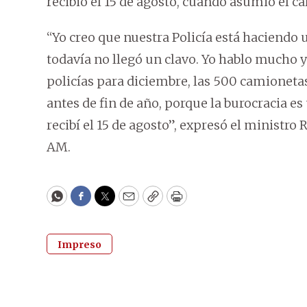
recibió el 15 de agosto, cuando asumió el ca
“Yo creo que nuestra Policía está haciendo 
todavía no llegó un clavo. Yo hablo mucho y
policías para diciembre, las 500 camionetas
antes de fin de año, porque la burocracia es
recibí el 15 de agosto”, expresó el ministr
AM.
WhatsApp
Facebook
Twitter
Email
Copy
Print
Impreso