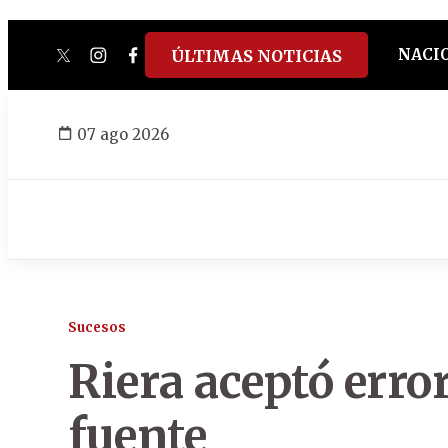
NACI
ÚLTIMAS NOTICIAS
twitter
instagram
facebook
tiktok
youtube
spotify
07 ago 2026
Sucesos
Riera aceptó error
fuente