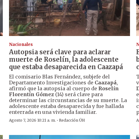
Nacionales
N
Autopsia será clave para aclarar
muerte de Roselín, la adolescente
que estaba desaparecida en Caazapá
El comisario Blas Fernández, subjefe del
T
Departamento Investigaciones de
Caazapá
,
v
afirmó que la autopsia al cuerpo de
Roselín
D
Florentín Gómez
(14) será clave para
e
determinar las circunstancias de su muerte. La
i
adolescente estaba desaparecida y fue hallada
c
enterrada en una vivienda familiar.
p
·
Agosto 7, 2026 10:21 a. m.
Redacción ÚH
A