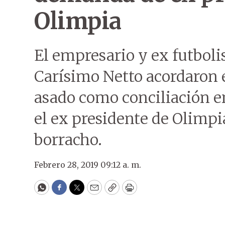
Olimpia
El empresario y ex futboli
Carísimo Netto acordaron e
asado como conciliación e
el ex presidente de Olimpi
borracho.
Febrero 28, 2019 09:12 a. m.
WhatsApp
Facebook
Twitter
Email
Copy
Print