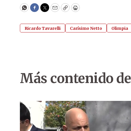
WhatsApp
Facebook
Twitter
Email
Copy
Print
Ricardo Tavarelli
Carísimo Netto
Olimpia
Más contenido de