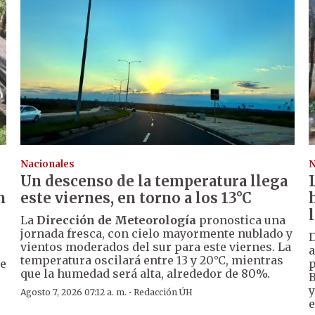
Nacionales
N
Un descenso de la temperatura llega
n
este viernes, en torno a los 13°C
La
Dirección de Meteorología
pronostica una
jornada fresca, con cielo mayormente nublado y
D
vientos moderados del sur para este viernes. La
a
temperatura oscilará entre 13 y 20°C, mientras
de
p
que la humedad será alta, alrededor de 80%.
B
y
·
Agosto 7, 2026 07:12 a. m.
Redacción ÚH
e