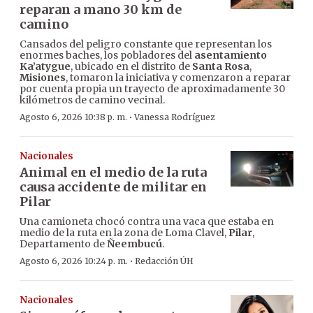
reparan a mano 30 km de
camino
Cansados del peligro constante que representan los
enormes baches, los pobladores del
asentamiento
Ka’atygue
, ubicado en el distrito de
Santa Rosa
,
Misiones
, tomaron la iniciativa y comenzaron a reparar
por cuenta propia un trayecto de aproximadamente 30
kilómetros de camino vecinal.
·
Agosto 6, 2026 10:38 p. m.
Vanessa Rodríguez
Nacionales
Animal en el medio de la ruta
causa accidente de militar en
Pilar
Una camioneta chocó contra una vaca que estaba en
medio de la ruta en la zona de Loma Clavel,
Pilar
,
Departamento de
Ñeembucú
.
·
Agosto 6, 2026 10:24 p. m.
Redacción ÚH
Nacionales