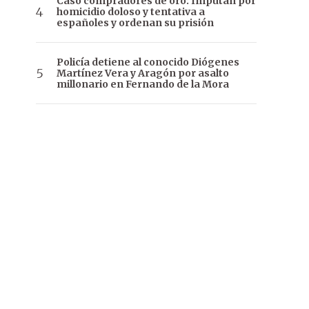
Caso compradores de oro: Imputan por
homicidio doloso y tentativa a
españoles y ordenan su prisión
Policía detiene al conocido Diógenes
Martínez Vera y Aragón por asalto
millonario en Fernando de la Mora