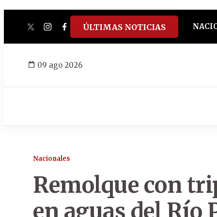
NACI
ÚLTIMAS NOTICIAS
twitter
instagram
facebook
tiktok
youtube
spotify
09 ago 2026
Nacionales
Remolque con tri
en aguas del Río 