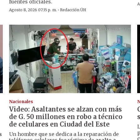
fuentes oficiales.
A
·
Agosto 8, 2026 07:35 p. m.
Redacción ÚH
Nacionales
N
Video: Asaltantes se alzan con más
de G. 50 millones en robo a técnico
de celulares en Ciudad del Este
L
p
s
Un hombre que se dedica a la reparación de
c
teléfonos celulares fue víctima de
asalto a