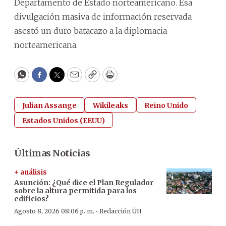
Departamento de Estado norteamericano. Esa
divulgación masiva de información reservada
asestó un duro batacazo a la diplomacia
norteamericana.
WhatsApp
Facebook
Twitter
Email
Copy
Print
Julian Assange
Wikileaks
Reino Unido
Estados Unidos (EEUU)
Últimas Noticias
+ análisis
Asunción: ¿Qué dice el Plan Regulador
sobre la altura permitida para los
edificios?
·
Agosto 8, 2026 08:06 p. m.
Redacción ÚH