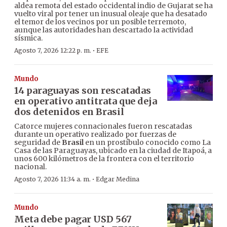
aldea remota del estado occidental indio de Gujarat se ha
vuelto viral por tener un inusual oleaje que ha desatado
el temor de los vecinos por un posible terremoto,
aunque las autoridades han descartado la actividad
sísmica.
·
Agosto 7, 2026 12:22 p. m.
EFE
Mundo
14 paraguayas son rescatadas
en operativo antitrata que deja
dos detenidos en Brasil
Catorce mujeres connacionales fueron rescatadas
durante un operativo realizado por fuerzas de
seguridad de
Brasil
en un prostíbulo conocido como La
Casa de las Paraguayas, ubicado en la ciudad de Itapoá, a
unos 600 kilómetros de la frontera con el territorio
nacional.
·
Agosto 7, 2026 11:34 a. m.
Edgar Medina
Mundo
Meta debe pagar USD 567