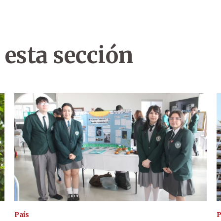
 esta sección
País
P