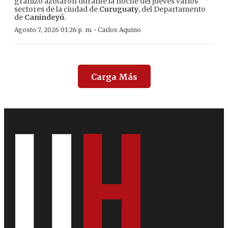
granizo azotaron durante la noche del jueves varios
sectores de la ciudad de
Curuguaty
, del Departamento
de
Canindeyú
.
·
Agosto 7, 2026 01:26 p. m.
Carlos Aquino
Carga Más