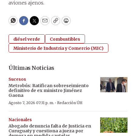
aviones ajenos.
WhatsApp
Facebook
Twitter
Email
Copy
Print
diésel verde
Combustibles
Ministerio de Industria y Comercio (MIC)
Últimas Noticias
Sucesos
Metrobús: Ratifican sobreseimiento
definitivo de ex ministro Jiménez
Gaona
·
Agosto 7, 2026 07:31 p. m.
Redacción ÚH
Nacionales
Abogado denuncia falta de Justicia en
Curuguaty y cuestiona a jueza por
demora en medida cautelar