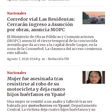
Nacionales
Corredor vial Las Residentas:
Cerrarán ingreso a Asunción
por obras, anuncia MOPC
El Ministerio de Obras Públicas y Comunicaciones
(MOPC) anunció el cierre temporal de la concurrida
avenida que da acceso a la capital desde Luque, en la
zona de la Conmebol. La clausura del acceso comienza
este sábado.
·
Agosto 7, 2026 05:48 p. m.
Redacción ÚH
Nacionales
Mujer fue asesinada tras
resistirse al robo de su
motocicleta y deja cuatro
hijos huérfanos en Ypané
Una mujer se resistió a un asalto y falleció tras ser
baleada por
motochorros
en
Ypané
, Departamento
Central. La víctima deja cuatro hijos huérfanos y su