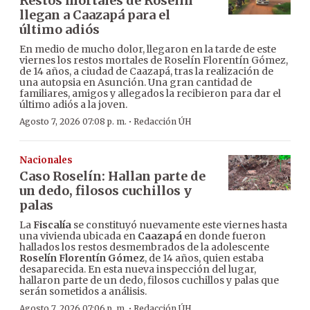
Restos mortales de Roselín
llegan a Caazapá para el
último adiós
En medio de mucho dolor, llegaron en la tarde de este
viernes los restos mortales de Roselín Florentín Gómez,
de 14 años, a ciudad de Caazapá, tras la realización de
una autopsia en Asunción. Una gran cantidad de
familiares, amigos y allegados la recibieron para dar el
último adiós a la joven.
·
Agosto 7, 2026 07:08 p. m.
Redacción ÚH
Nacionales
Caso Roselín: Hallan parte de
un dedo, filosos cuchillos y
palas
La
Fiscalía
se constituyó nuevamente este viernes hasta
una vivienda ubicada en
Caazapá
en donde fueron
hallados los restos desmembrados de la adolescente
Roselín Florentín Gómez
, de 14 años, quien estaba
desaparecida. En esta nueva inspección del lugar,
hallaron parte de un dedo, filosos cuchillos y palas que
serán sometidos a análisis.
·
Agosto 7, 2026 07:06 p. m.
Redacción ÚH