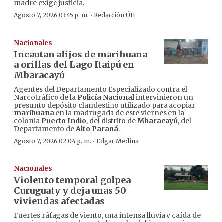
madre exige justicia.
·
Agosto 7, 2026 03:45 p. m.
Redacción ÚH
Nacionales
Incautan alijos de marihuana
a orillas del Lago Itaipú en
Mbaracayú
Agentes del Departamento Especializado contra el
Narcotráfico de la
Policía Nacional
intervinieron un
presunto depósito clandestino utilizado para acopiar
marihuana
en la madrugada de este viernes en la
colonia
Puerto Indio
, del distrito de
Mbaracayú
, del
Departamento de
Alto Paraná
.
·
Agosto 7, 2026 02:04 p. m.
Edgar Medina
Nacionales
Violento temporal golpea
Curuguaty y deja unas 50
viviendas afectadas
Fuertes ráfagas de viento, una intensa lluvia y caída de