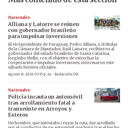
Nacionales
Alliana y Latorre se reúnen
con gobernador brasileño
para impulsar inversiones
El vicepresidente de Paraguay, Pedro Alliana, y el titular
de la Cámara de Diputados, Raúl Latorre, recibieron al
gobernador del estado brasileño de Santa Catarina,
Jorginho Mello, con el objetivo de estrechar la
cooperación e impulsar inversiones, informaron este
sábado fuentes oficiales.
·
Agosto 8, 2026 07:35 p. m.
Redacción ÚH
Nacionales
Policía incauta un automóvil
tras arrollamiento fatal a
transeúnte en Arroyos y
Esteros
Un hombre, que intentaba cruzar la ruta, fue arrollado
por el conductor de un automóvil que huyó tras el hecho