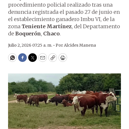
procedimiento policial realizado tras una
denuncia registrada el pasado 27 de junio en
el establecimiento ganadero Imbu VI, de la
zona
Teniente Martínez
, del Departamento
de
Boquerón
,
Chaco
.
Julio 2, 2026 07:25 a. m. •
Por
Alcides Manena
WhatsApp
Facebook
Twitter
Email
Copy
Print