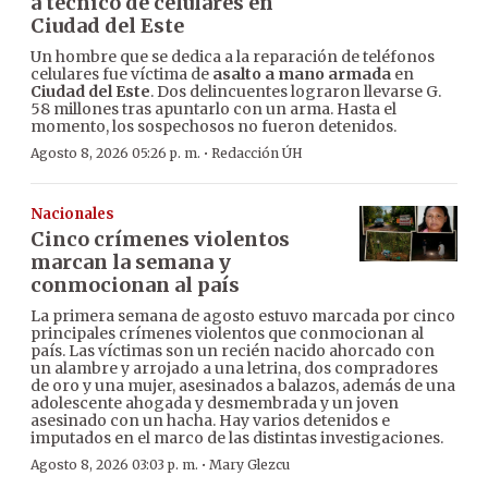
a técnico de celulares en
Ciudad del Este
Un hombre que se dedica a la reparación de teléfonos
celulares fue víctima de
asalto a mano armada
en
Ciudad del Este
. Dos delincuentes lograron llevarse G.
58 millones tras apuntarlo con un arma. Hasta el
momento, los sospechosos no fueron detenidos.
·
Agosto 8, 2026 05:26 p. m.
Redacción ÚH
Nacionales
Cinco crímenes violentos
marcan la semana y
conmocionan al país
La primera semana de agosto estuvo marcada por cinco
principales crímenes violentos que conmocionan al
país. Las víctimas son un recién nacido ahorcado con
un alambre y arrojado a una letrina, dos compradores
de oro y una mujer, asesinados a balazos, además de una
adolescente ahogada y desmembrada y un joven
asesinado con un hacha. Hay varios detenidos e
imputados en el marco de las distintas investigaciones.
·
Agosto 8, 2026 03:03 p. m.
Mary Glezcu