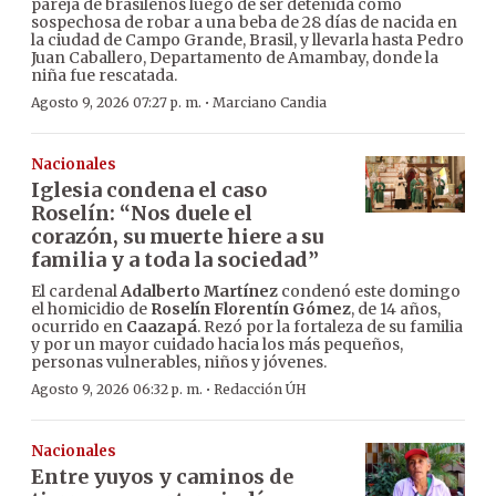
pareja de brasileños luego de ser detenida como
sospechosa de robar a una beba de 28 días de nacida en
la ciudad de Campo Grande, Brasil, y llevarla hasta Pedro
Juan Caballero, Departamento de Amambay, donde la
niña fue rescatada.
·
Agosto 9, 2026 07:27 p. m.
Marciano Candia
Nacionales
Iglesia condena el caso
Roselín: “Nos duele el
corazón, su muerte hiere a su
familia y a toda la sociedad”
El cardenal
Adalberto Martínez
condenó este domingo
el homicidio de
Roselín Florentín Gómez
, de 14 años,
ocurrido en
Caazapá
. Rezó por la fortaleza de su familia
y por un mayor cuidado hacia los más pequeños,
personas vulnerables, niños y jóvenes.
·
Agosto 9, 2026 06:32 p. m.
Redacción ÚH
Nacionales
Entre yuyos y caminos de