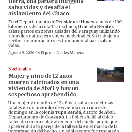
tierra, una partera indígena
salva vidas y desafía el
aislamiento del Chaco
En el Departamento de
Presidente Hayes
, a más de 100
kilómetros de la ruta Transchaco,
Graciela Benítez
asiste partos en zonas aisladas del Paraguay utilizando
remedios naturales y yuyos medicinales. Su trabajo no
recibe remuneración y es fundamental para salvar
vidas.
·
Agosto 9, 2026 04:15 p. m.
Alcides Manena
Nacionales
Mujer y niño de 12 años
mueren calcinados en una
vivienda de Aba’i y hay un
sospechoso aprehendido
Una mujer y un niño de 12 años resultaron víctimas
fatales en un
incendio
de vivienda ocurrido este
domingo en la colonia
Tupa Rendá
, distrito de
Aba’i
,
Departamento de
Caazapá
. La Policía halló al chico
fallecido con un cable alrededor del cuello, por lo que
aprehendió a la pareja de la fallecida en el marco de la
investigación del hecho. Un adolescente fue rescatado