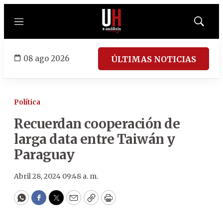
Menú
Mostrar
búsqued
08 ago 2026
ÚLTIMAS NOTICIAS
Política
Recuerdan cooperación de
larga data entre Taiwán y
Paraguay
Abril 28, 2024 09:48 a. m.
WhatsApp
Facebook
Twitter
Email
Copy
Print