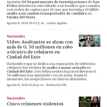
Agentes del
Departamento de Investigaciones
de
San
Pedro
detuvieron este sábado a un hombre que contaba
con orden de captura por el caso que investiga el fallido
asalto a un camión transportador de caudales
en
Yataity del Norte
.
·
Agosto 8, 2026 06:07 p. m.
Carlos Aquino
Nacionales
Video: Asaltantes se alzan con
más de G. 50 millones en robo
a técnico de celulares en
Ciudad del Este
Un hombre que se dedica a la reparación de teléfonos
celulares fue víctima de
asalto a mano armada
en
Ciudad del Este
. Dos delincuentes lograron llevarse G.
58 millones tras apuntarlo con un arma. Hasta el
momento, los sospechosos no fueron detenidos.
·
Agosto 8, 2026 05:26 p. m.
Redacción ÚH
Nacionales
Cinco crímenes violentos