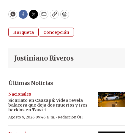
WhatsApp
Facebook
Twitter
Email
Copy
Print
Horqueta
Concepción
Justiniano Riveros
Últimas Noticias
Nacionales
Sicariato en Caazapá: Video revela
balacera que deja dos muertos y tres
heridos en Tava’ i
·
Agosto 9, 2026 09:46 a. m.
Redacción ÚH