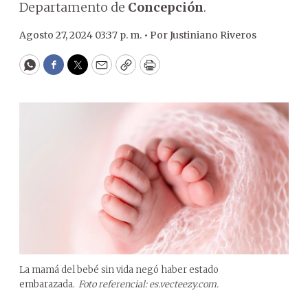
Departamento de
Concepción
.
Agosto 27, 2024 03:37 p. m. •
Por
Justiniano Riveros
WhatsApp
Facebook
Twitter
Email
Copy
Print
La mamá del bebé sin vida negó haber estado
embarazada.
Foto referencial: es.vecteezy.com.