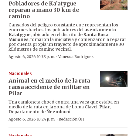
Pobladores de Ka’atygue
reparan a mano 30 km de
camino
Cansados del peligro constante que representan los
enormes baches, los pobladores del
asentamiento
Ka’atygue
, ubicado en el distrito de
Santa Rosa
,
Misiones
, tomaron la iniciativa y comenzaron a reparar
por cuenta propia un trayecto de aproximadamente 30
kilómetros de camino vecinal.
·
Agosto 6, 2026 10:38 p. m.
Vanessa Rodríguez
Nacionales
Animal en el medio de la ruta
causa accidente de militar en
Pilar
Una camioneta chocó contra una vaca que estaba en
medio de la ruta en la zona de Loma Clavel,
Pilar
,
Departamento de
Ñeembucú
.
·
Agosto 6, 2026 10:24 p. m.
Redacción ÚH