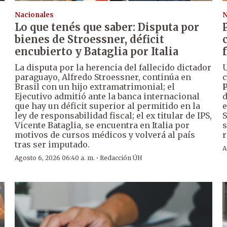
Nacionales
N
Lo que tenés que saber: Disputa por
s
bienes de Stroessner, déficit
encubierto y Bataglia por Italia
La disputa por la herencia del fallecido dictador
U
paraguayo, Alfredo Stroessner, continúa en
c
Brasil con un hijo extramatrimonial; el
P
Ejecutivo admitió ante la banca internacional
d
que hay un déficit superior al permitido en la
e
ley de responsabilidad fiscal; el ex titular de IPS,
S
Vicente Bataglia, se encuentra en Italia por
s
motivos de cursos médicos y volverá al país
r
tras ser imputado.
A
·
Agosto 6, 2026 06:40 a. m.
Redacción ÚH