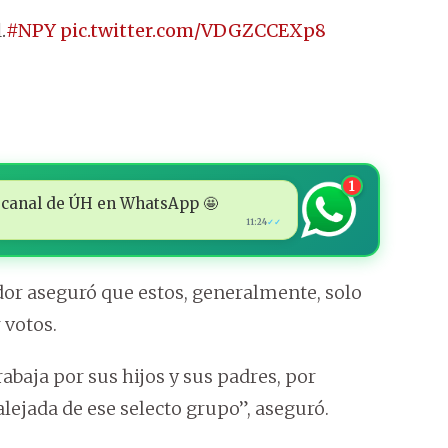
.
#NPY
pic.twitter.com/VDGZCCEXp8
1
 al canal de ÚH en WhatsApp 🤩
11:24
✓✓
gador aseguró que estos, generalmente, solo
 votos.
abaja por sus hijos y sus padres, por
alejada de ese selecto grupo”, aseguró.