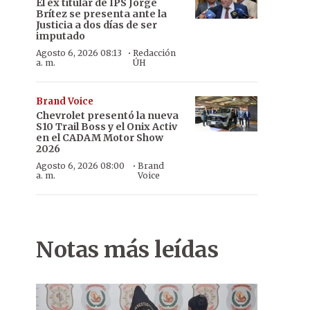
El ex titular de IPS Jorge
Brítez se presenta ante la
Justicia a dos días de ser
imputado
·
Agosto 6, 2026 08:13
Redacción
a. m.
ÚH
Brand Voice
Chevrolet presentó la nueva
S10 Trail Boss y el Onix Activ
en el CADAM Motor Show
2026
·
Agosto 6, 2026 08:00
Brand
a. m.
Voice
Notas más leídas