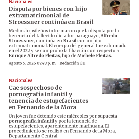
Nacionales
Disputa por bienes con hijo
extramatrimonial de
Stroessner continúa en Brasil
Medios brasileños informaron que la disputa por la
herencia del fallecido dictador paraguayo,
Alfredo
Stroessner
, continúa en
Brasil
con un hijo
extramatrimonial. El cuerpo del general fue exhumado
en el 2022 y se comprobó la filiación con respecto a
Enrique Alfredo Fleitas
, hijo de
Michele Fleitas
.
·
Agosto 5, 2026 07:48 p. m.
Redacción ÚH
Nacionales
Cae sospechoso de
pornografía infantil y
tenencia de estupefacientes
en Fernando de la Mora
Un joven fue detenido este miércoles por supuesta
pornografía infantil
y por la tenencia de
estupefacientes, aparentemente marihuana. El
procedimiento se realizó en Fernando de la Mora,
Departamento Central.