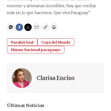
enorme y artesanas increíbles. Hay que confiar
más en lo que hacemos. Que viva Paraguay”.
WhatsApp
Facebook
Twitter
Email
Copy
Print
Purahéi Soul
Copa del Mundo
Himno Nacional paraguayo
Clarisa Enciso
Últimas Noticias