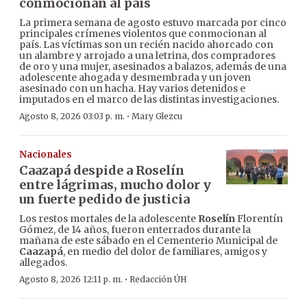
conmocionan al país
La primera semana de agosto estuvo marcada por cinco
principales crímenes violentos que conmocionan al
país. Las víctimas son un recién nacido ahorcado con
un alambre y arrojado a una letrina, dos compradores
de oro y una mujer, asesinados a balazos, además de una
adolescente ahogada y desmembrada y un joven
asesinado con un hacha. Hay varios detenidos e
imputados en el marco de las distintas investigaciones.
·
Agosto 8, 2026 03:03 p. m.
Mary Glezcu
Nacionales
Caazapá despide a Roselín
entre lágrimas, mucho dolor y
un fuerte pedido de justicia
Los restos mortales de la adolescente
Roselín
Florentín
Gómez, de 14 años, fueron enterrados durante la
mañana de este sábado en el Cementerio Municipal de
Caazapá
, en medio del dolor de familiares, amigos y
allegados.
·
Agosto 8, 2026 12:11 p. m.
Redacción ÚH