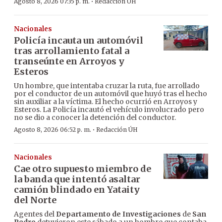
·
Agosto 8, 2026 07:35 p. m.
Redacción ÚH
Nacionales
Policía incauta un automóvil
tras arrollamiento fatal a
transeúnte en Arroyos y
Esteros
Un hombre, que intentaba cruzar la ruta, fue arrollado
por el conductor de un automóvil que huyó tras el hecho
sin auxiliar a la víctima. El hecho ocurrió en Arroyos y
Esteros. La Policía incautó el vehículo involucrado pero
no se dio a conocer la detención del conductor.
·
Agosto 8, 2026 06:52 p. m.
Redacción ÚH
Nacionales
Cae otro supuesto miembro de
la banda que intentó asaltar
camión blindado en Yataity
del Norte
Agentes del
Departamento de Investigaciones
de
San