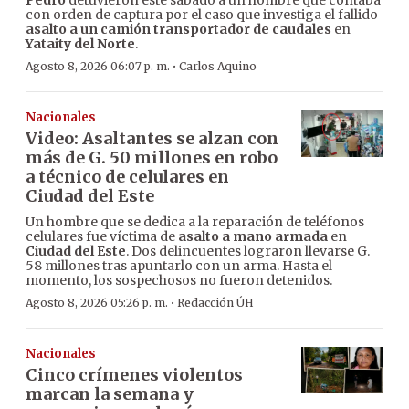
Pedro
detuvieron este sábado a un hombre que contaba
con orden de captura por el caso que investiga el fallido
asalto a un camión transportador de caudales
en
Yataity del Norte
.
·
Agosto 8, 2026 06:07 p. m.
Carlos Aquino
Nacionales
Video: Asaltantes se alzan con
más de G. 50 millones en robo
a técnico de celulares en
Ciudad del Este
Un hombre que se dedica a la reparación de teléfonos
celulares fue víctima de
asalto a mano armada
en
Ciudad del Este
. Dos delincuentes lograron llevarse G.
58 millones tras apuntarlo con un arma. Hasta el
momento, los sospechosos no fueron detenidos.
·
Agosto 8, 2026 05:26 p. m.
Redacción ÚH
Nacionales
Cinco crímenes violentos
marcan la semana y