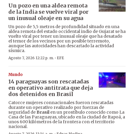
Un pozo en una aldea remota
de la India se vuelve viral por
un inusual oleaje en su agua
Un pozo de 5,5 metros de profundidad situado en una
aldea remota del estado occidental indio de Gujarat se ha
vuelto viral por tener un inusual oleaje que ha desatado
el temor de los vecinos por un posible terremoto,
aunque las autoridades han descartado la actividad
sísmica.
·
Agosto 7, 2026 12:22 p. m.
EFE
Mundo
14 paraguayas son rescatadas
en operativo antitrata que deja
dos detenidos en Brasil
Catorce mujeres connacionales fueron rescatadas
durante un operativo realizado por fuerzas de
seguridad de
Brasil
en un prostíbulo conocido como La
Casa de las Paraguayas, ubicado en la ciudad de Itapoá, a
unos 600 kilómetros de la frontera con el territorio
nacional.
Agosto 7, 2026 11:34 a. m.
Edgar Medina