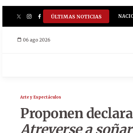
NACI
ÚLTIMAS NOTICIAS
twitter
instagram
facebook
tiktok
youtube
spotify
06 ago 2026
Arte y Espectáculos
Proponen declara
Atreverse a soñar