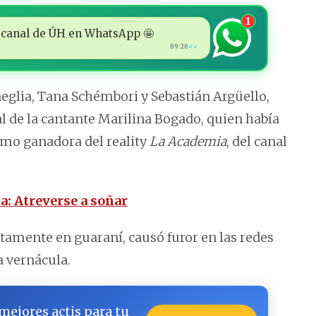
1
 al canal de ÚH en WhatsApp 🤩
09:20
✓✓
eglia, Tana Schémbori y Sebastián Argüello,
al de la cantante Marilina Bogado, quien había
como ganadora del reality
La Academia
, del canal
a: Atreverse a soñar
amente en guaraní, causó furor en las redes
ua vernácula.
 mejores actis para tu