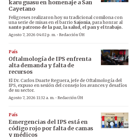
karu guasu en homenaje a San
Cayetano
Feligreses realizaron hoy su tradicional comilona con
una serie de misas en el barrio
Sajonia
, para honrar al
santo patrono de la paz, la salud, el pan y el trabajo.
·
Agosto 7, 2026 04:02 p. m.
Redacción ÚH
País
Oftalmología de IPS enfrenta
alta demanda y falta de
recursos
El Dr. Carlos Duarte Reguera, jefe de Oftalmología del
IPS, expuso en sesión del consejo los avances y desafíos
de su sector.
·
Agosto 7, 2026 11:32 a. m.
Redacción ÚH
País
Emergencias del IPS está en
código rojo por falta de camas
y médicos