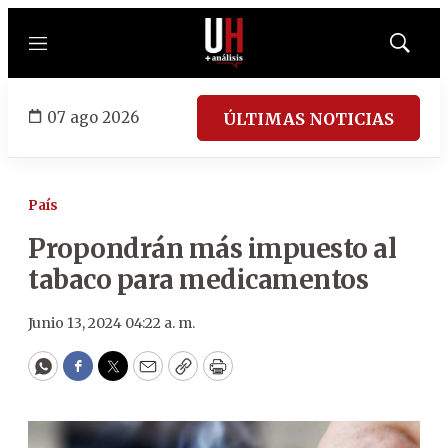
Menú
Mostrar
búsqued
07 ago 2026
ÚLTIMAS NOTICIAS
País
Propondrán más impuesto al
tabaco para medicamentos
Junio 13, 2024 04:22 a. m.
WhatsApp
Facebook
Twitter
Email
Copy
Print