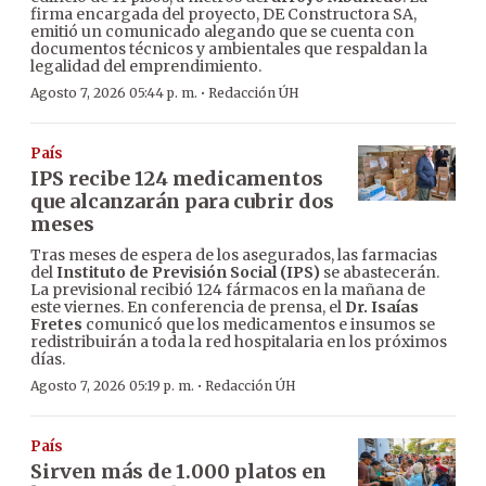
firma encargada del proyecto, DE Constructora SA,
emitió un comunicado alegando que se cuenta con
documentos técnicos y ambientales que respaldan la
legalidad del emprendimiento.
·
Agosto 7, 2026 05:44 p. m.
Redacción ÚH
País
IPS recibe 124 medicamentos
que alcanzarán para cubrir dos
meses
Tras meses de espera de los asegurados, las farmacias
del
Instituto de Previsión Social (IPS)
se abastecerán.
La previsional recibió 124 fármacos en la mañana de
este viernes. En conferencia de prensa, el
Dr. Isaías
Fretes
comunicó que los medicamentos e insumos se
redistribuirán a toda la red hospitalaria en los próximos
días.
·
Agosto 7, 2026 05:19 p. m.
Redacción ÚH
País
Sirven más de 1.000 platos en