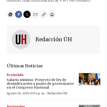
obtener más información al +595 985 644803.
WhatsApp
Facebook
Twitter
Email
Copy
Print
Redacción ÚH
Últimas Noticias
Economía
Salario mínimo: Proyecto de ley de
desindexación a punto de presentarse
en el Congreso Nacional
·
Agosto 10, 2026 03:54 p. m.
Redacción ÚH
Nacionales