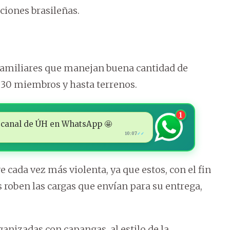
ciones brasileñas.
familiares que manejan buena cantidad de
a 30 miembros y hasta terrenos.
1
 al canal de ÚH en WhatsApp 🤩
10:07
✓✓
e cada vez más violenta, ya que estos, con el fin
s roben las cargas que envían para su entrega,
anizadas con capangas, al estilo de la