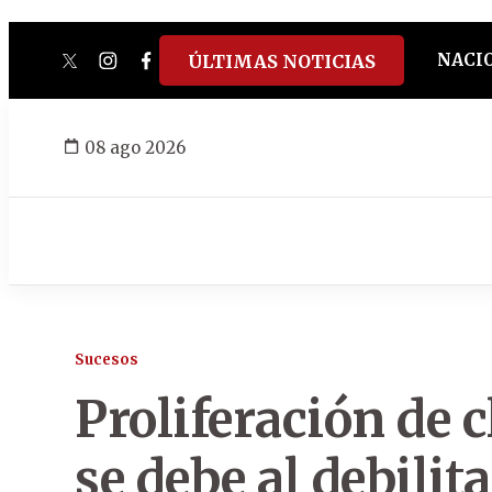
NACI
ÚLTIMAS NOTICIAS
twitter
instagram
facebook
tiktok
youtube
spotify
08 ago 2026
Sucesos
Proliferación de 
se debe al debili