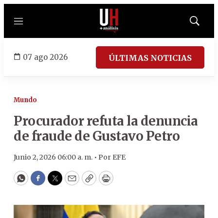
Menú
Mostrar
búsqued
07 ago 2026
ÚLTIMAS NOTICIAS
Mundo
Procurador refuta la denuncia
de fraude de Gustavo Petro
Junio 2, 2026 06:00 a. m. •
Por
EFE
WhatsApp
Facebook
Twitter
Email
Copy
Print