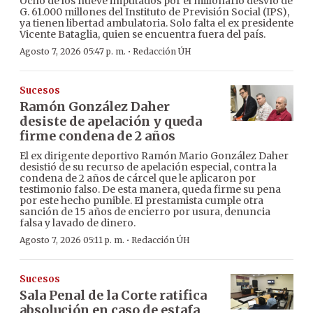
Ocho de los nueve imputados por el millonario desvío de
G. 61.000 millones del Instituto de Previsión Social (IPS),
ya tienen libertad ambulatoria. Solo falta el ex presidente
Vicente Bataglia, quien se encuentra fuera del país.
·
Agosto 7, 2026 05:47 p. m.
Redacción ÚH
Sucesos
Ramón González Daher
desiste de apelación y queda
firme condena de 2 años
El ex dirigente deportivo Ramón Mario González Daher
desistió de su recurso de apelación especial, contra la
condena de 2 años de cárcel que le aplicaron por
testimonio falso. De esta manera, queda firme su pena
por este hecho punible. El prestamista cumple otra
sanción de 15 años de encierro por usura, denuncia
falsa y lavado de dinero.
·
Agosto 7, 2026 05:11 p. m.
Redacción ÚH
Sucesos
Sala Penal de la Corte ratifica
absolución en caso de estafa