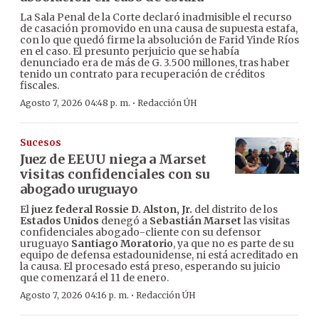
La Sala Penal de la Corte declaró inadmisible el recurso
de casación promovido en una causa de supuesta estafa,
con lo que quedó firme la absolución de Farid Yinde Ríos
en el caso. El presunto perjuicio que se había
denunciado era de más de G. 3.500 millones, tras haber
tenido un contrato para recuperación de créditos
fiscales.
·
Agosto 7, 2026 04:48 p. m.
Redacción ÚH
Sucesos
Juez de EEUU niega a Marset
visitas confidenciales con su
abogado uruguayo
El
juez federal Rossie D. Alston, Jr.
del distrito de los
Estados Unidos
denegó a
Sebastián Marset
las visitas
confidenciales abogado-cliente con su defensor
uruguayo
Santiago Moratorio
, ya que no es parte de su
equipo de defensa estadounidense, ni está acreditado en
la causa. El procesado está preso, esperando su juicio
que comenzará el 11 de enero.
·
Agosto 7, 2026 04:16 p. m.
Redacción ÚH