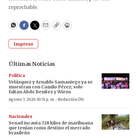
reprochable.
WhatsApp
Facebook
Twitter
Email
Copy
Print
Impreso
Últimas Noticias
Política
Velázquez y Arnaldo Samaniego ya se
muestran con Camilo Pérez; solo
faltan Abdo Benítez y Wiens
·
Agosto 7, 2026 10:51 p. m.
Redacción ÚH
Nacionales
Senad incauta 728 kilos de marihuana
que tenían como destino el mercado
brasileño