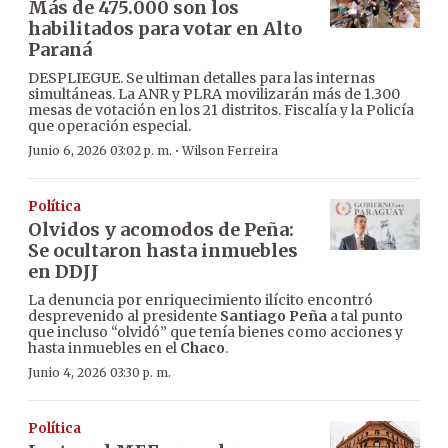
Más de 475.000 son los
habilitados para votar en Alto
Paraná
DESPLIEGUE. Se ultiman detalles para las internas
simultáneas. La ANR y PLRA movilizarán más de 1.300
mesas de votación en los 21 distritos. Fiscalía y la Policía
que operación especial.
·
Junio 6, 2026 03:02 p. m.
Wilson Ferreira
Política
Olvidos y acomodos de Peña:
Se ocultaron hasta inmuebles
en DDJJ
La denuncia por enriquecimiento ilícito encontró
desprevenido al presidente
Santiago Peña
a tal punto
que incluso “olvidó” que tenía bienes como acciones y
hasta inmuebles en el
Chaco
.
Junio 4, 2026 03:30 p. m.
Política