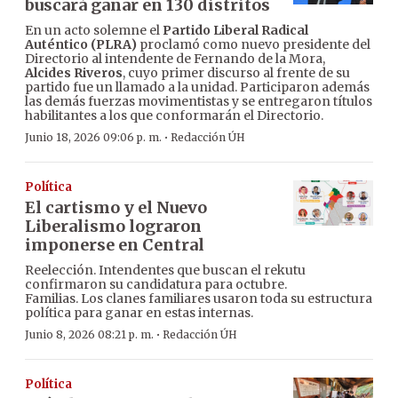
buscará ganar en 130 distritos
En un acto solemne el
Partido Liberal Radical
Auténtico (PLRA)
proclamó como nuevo presidente del
Directorio al intendente de Fernando de la Mora,
Alcides Riveros
, cuyo primer discurso al frente de su
partido fue un llamado a la unidad. Participaron además
las demás fuerzas movimentistas y se entregaron títulos
habilitantes a los que conformarán el Directorio.
·
Junio 18, 2026 09:06 p. m.
Redacción ÚH
Política
El cartismo y el Nuevo
Liberalismo lograron
imponerse en Central
Reelección. Intendentes que buscan el rekutu
confirmaron su candidatura para octubre.
Familias. Los clanes familiares usaron toda su estructura
política para ganar en estas internas.
·
Junio 8, 2026 08:21 p. m.
Redacción ÚH
Política