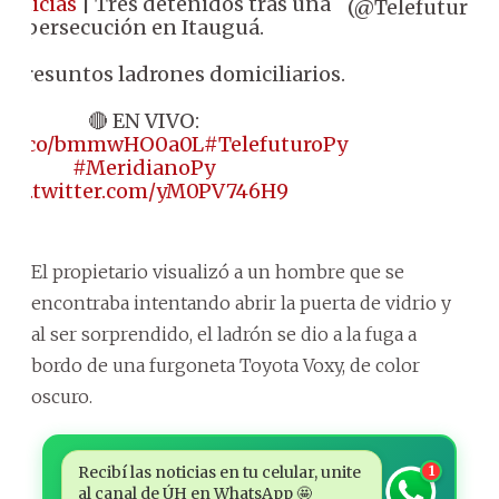
Noticias
| Tres detenidos tras una
(@Telefuturo)
2
persecución en Itauguá.
n presuntos ladrones domiciliarios.
🔴 EN VIVO:
://t.co/bmmwHO0a0L
#TelefuturoPy
#MeridianoPy
pic.twitter.com/yM0PV746H9
El propietario visualizó a un hombre que se
encontraba intentando abrir la puerta de vidrio y
al ser sorprendido, el ladrón se dio a la fuga a
bordo de una furgoneta Toyota Voxy, de color
oscuro.
Recibí las noticias en tu celular, unite
1
al canal de ÚH en WhatsApp 🤩