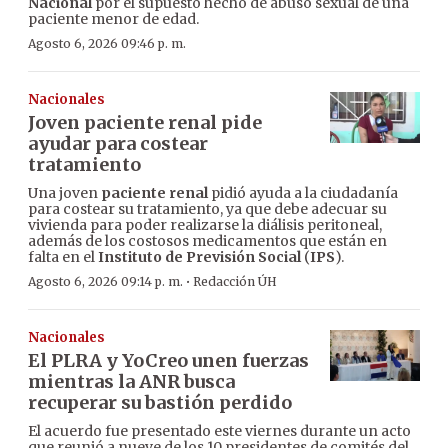
Nacional
por el supuesto hecho de abuso sexual de una
paciente menor de edad.
Agosto 6, 2026 09:46 p. m.
Nacionales
Joven paciente renal pide
ayudar para costear
tratamiento
Una joven
paciente renal
pidió ayuda a la ciudadanía
para costear su tratamiento, ya que debe adecuar su
vivienda para poder realizarse la diálisis peritoneal,
además de los costosos medicamentos que están en
falta en el
Instituto de Previsión Social
(
IPS
).
·
Agosto 6, 2026 09:14 p. m.
Redacción ÚH
Nacionales
El PLRA y YoCreo unen fuerzas
mientras la ANR busca
recuperar su bastión perdido
El acuerdo fue presentado este viernes durante un acto
que reunió a nueve de los 10 presidentes de comités del