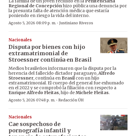
La familia de un joven recluido en la
Penitenciaría
Regional de Concepción
hizo pública una denuncia por
la presunta falta de atención médica que estaría
poniendo en riesgo la vida del interno.
·
Agosto 5, 2026 08:09 p. m.
Justiniano Riveros
Nacionales
Disputa por bienes con hijo
extramatrimonial de
Stroessner continúa en Brasil
Medios brasileños informaron que la disputa por la
herencia del fallecido dictador paraguayo,
Alfredo
Stroessner
, continúa en
Brasil
con un hijo
extramatrimonial. El cuerpo del general fue exhumado
en el 2022 y se comprobó la filiación con respecto a
Enrique Alfredo Fleitas
, hijo de
Michele Fleitas
.
·
Agosto 5, 2026 07:48 p. m.
Redacción ÚH
Nacionales
Cae sospechoso de
pornografía infantil y