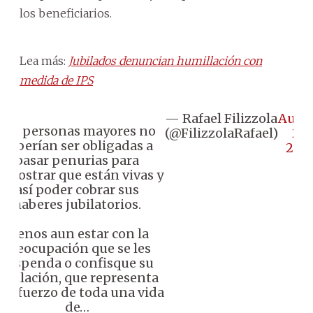
los beneficiarios.
Lea más:
Jubilados denuncian humillación con
medida de IPS
— Rafael Filizzola
Augu
Las personas mayores no
(@FilizzolaRafael)
28,
deberían ser obligadas a
202
pasar penurias para
emostrar que están vivas y
así poder cobrar sus
haberes jubilatorios.
Menos aun estar con la
preocupación que se les
suspenda o confisque su
jubilación, que representa
l esfuerzo de toda una vida
de…