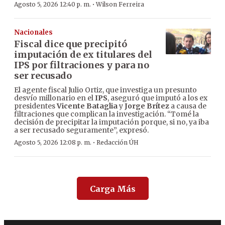
·
Agosto 5, 2026 12:40 p. m.
Wilson Ferreira
Nacionales
Fiscal dice que precipitó
imputación de ex titulares del
IPS por filtraciones y para no
ser recusado
El agente fiscal Julio Ortiz, que investiga un presunto
desvío millonario en el
IPS
, aseguró que imputó a los ex
presidentes
Vicente Bataglia
y
Jorge Brítez
a causa de
filtraciones que complican la investigación. “Tomé la
decisión de precipitar la imputación porque, si no, ya iba
a ser recusado seguramente”, expresó.
·
Agosto 5, 2026 12:08 p. m.
Redacción ÚH
Carga Más