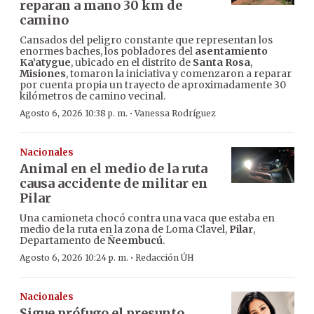
reparan a mano 30 km de
camino
Cansados del peligro constante que representan los
enormes baches, los pobladores del
asentamiento
Ka’atygue
, ubicado en el distrito de
Santa Rosa
,
Misiones
, tomaron la iniciativa y comenzaron a reparar
por cuenta propia un trayecto de aproximadamente 30
kilómetros de camino vecinal.
·
Agosto 6, 2026 10:38 p. m.
Vanessa Rodríguez
Nacionales
Animal en el medio de la ruta
causa accidente de militar en
Pilar
Una camioneta chocó contra una vaca que estaba en
medio de la ruta en la zona de Loma Clavel,
Pilar
,
Departamento de
Ñeembucú
.
·
Agosto 6, 2026 10:24 p. m.
Redacción ÚH
Nacionales
Sigue prófugo el presunto