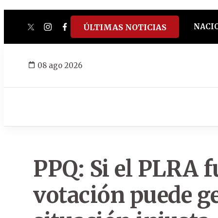
NACI
ÚLTIMAS NOTICIAS
twitter
instagram
facebook
tiktok
youtube
spotify
08 ago 2026
PPQ: Si el PLRA f
votación puede g