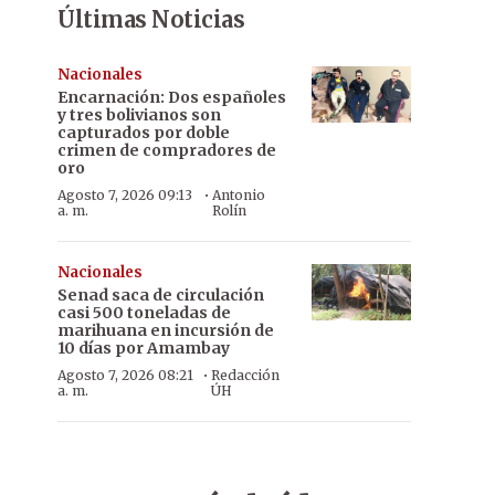
Últimas Noticias
Nacionales
Encarnación: Dos españoles
y tres bolivianos son
capturados por doble
crimen de compradores de
oro
·
Agosto 7, 2026 09:13
Antonio
a. m.
Rolín
Nacionales
Senad saca de circulación
casi 500 toneladas de
marihuana en incursión de
10 días por Amambay
·
Agosto 7, 2026 08:21
Redacción
a. m.
ÚH