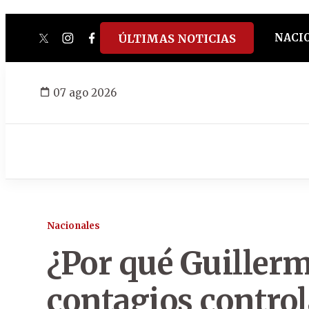
NACI
ÚLTIMAS NOTICIAS
twitter
instagram
facebook
tiktok
youtube
spotify
07 ago 2026
Nacionales
¿Por qué Guiller
contagios control