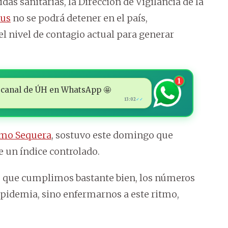
das sanitarias, la Dirección de Vigilancia de la
rus
no se podrá detener en el país,
 nivel de contagio actual para generar
1
 al canal de ÚH en WhatsApp 🤩
13:02
✓✓
rmo Sequera
, sostuvo este domingo que
 un índice controlado.
a, que cumplimos bastante bien, los números
 epidemia, sino enfermarnos a este ritmo,