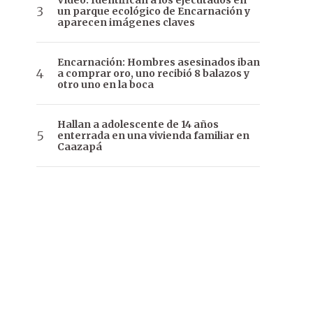
Video: Identifican a los ejecutados en
un parque ecológico de Encarnación y
aparecen imágenes claves
Encarnación: Hombres asesinados iban
a comprar oro, uno recibió 8 balazos y
otro uno en la boca
Hallan a adolescente de 14 años
enterrada en una vivienda familiar en
Caazapá