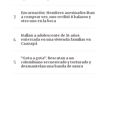
Encarnación: Hombres asesinados iban
a comprar oro, uno recibió 8 balazos y
otro uno en la boca
Hallan a adolescente de 14 años
enterrada en una vivienda familiar en
Caazapá
“Gota a gota”: Rescatan a un
colombiano secuestrado y torturado y
desmantelan una banda de usura