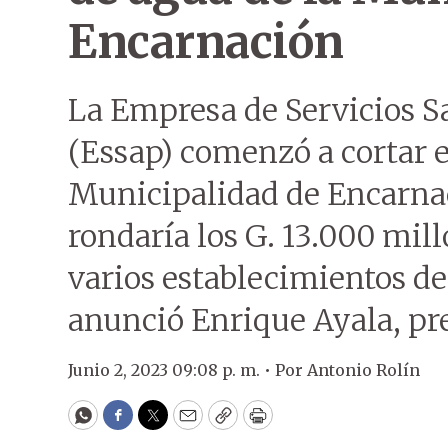
Encarnación
La Empresa de Servicios S
(Essap) comenzó a cortar el
Municipalidad de Encarna
rondaría los G. 13.000 mil
varios establecimientos d
anunció Enrique Ayala, pre
Junio 2, 2023 09:08 p. m. •
Por
Antonio Rolín
WhatsApp
Facebook
Twitter
Email
Copy
Print