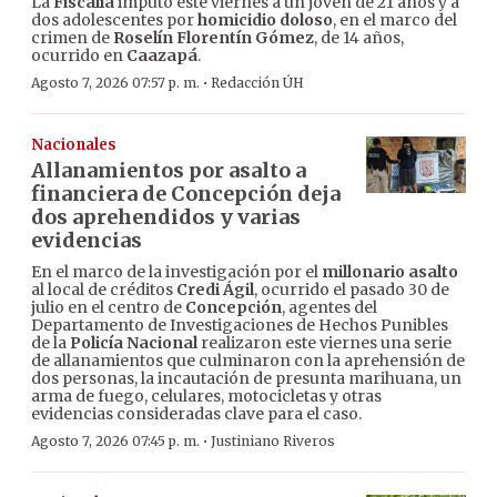
La
Fiscalía
imputó este viernes a un joven de 21 años y a
dos adolescentes por
homicidio doloso
, en el marco del
crimen de
Roselín Florentín Gómez
, de 14 años,
ocurrido en
Caazapá
.
·
Agosto 7, 2026 07:57 p. m.
Redacción ÚH
Nacionales
Allanamientos por asalto a
financiera de Concepción deja
dos aprehendidos y varias
evidencias
En el marco de la investigación por el
millonario asalto
al local de créditos
Credi Ágil
, ocurrido el pasado 30 de
julio en el centro de
Concepción
, agentes del
Departamento de Investigaciones de Hechos Punibles
de la
Policía Nacional
realizaron este viernes una serie
de allanamientos que culminaron con la aprehensión de
dos personas, la incautación de presunta marihuana, un
arma de fuego, celulares, motocicletas y otras
evidencias consideradas clave para el caso.
·
Agosto 7, 2026 07:45 p. m.
Justiniano Riveros