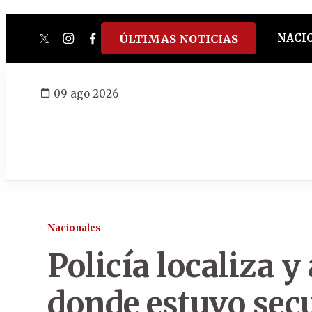
NACI
ÚLTIMAS NOTICIAS
twitter
instagram
facebook
tiktok
youtube
spotify
09 ago 2026
Nacionales
Policía localiza y
donde estuvo secu