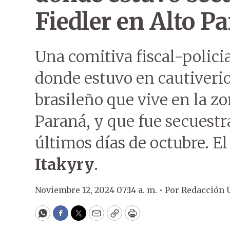
Fiedler en Alto P
Una comitiva fiscal-policia
donde estuvo en cautiverio 
brasileño que vive en la z
Paraná, y que fue secuest
últimos días de octubre. E
Itakyry
.
Noviembre 12, 2024 07:14 a. m. •
Por
Redacción 
WhatsApp
Facebook
Twitter
Email
Copy
Print