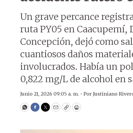
Un grave percance registra
ruta PY05 en Caacupemí,
Concepción, dejó como sal
cuantiosos daños material
involucrados. Había un pol
0,822 mg/L de alcohol en s
Junio 21, 2026 09:05 a. m. •
Por
Justiniano River
WhatsApp
Facebook
Twitter
Email
Copy
Print