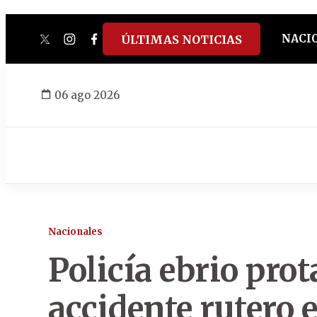
NACI
ÚLTIMAS NOTICIAS
twitter
instagram
facebook
tiktok
youtube
spotify
06 ago 2026
Nacionales
Policía ebrio pro
accidente rutero