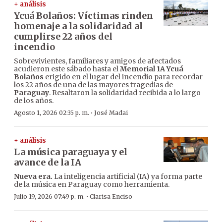
+ análisis
Ycuá Bolaños: Víctimas rinden
homenaje a la solidaridad al
cumplirse 22 años del
incendio
Sobrevivientes, familiares y amigos de afectados
acudieron este sábado hasta el
Memorial 1A Ycuá
Bolaños
erigido en el lugar del incendio para recordar
los 22 años de una de las mayores tragedias de
Paraguay
. Resaltaron la solidaridad recibida a lo largo
de los años.
·
Agosto 1, 2026 02:35 p. m.
José Madai
+ análisis
La música paraguaya y el
avance de la IA
Nueva era.
La inteligencia artificial (IA) ya forma parte
de la música en Paraguay como herramienta.
·
Julio 19, 2026 07:49 p. m.
Clarisa Enciso