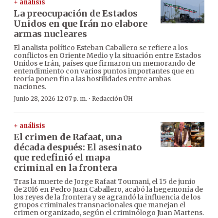
+ análisis
La preocupación de Estados
Unidos en que Irán no elabore
armas nucleares
El analista político Esteban Caballero se refiere a los
conflictos en Oriente Medio y la situación entre Estados
Unidos e Irán, países que firmaron un memorando de
entendimiento con varios puntos importantes que en
teoría ponen fin a las hostilidades entre ambas
naciones.
·
Junio 28, 2026 12:07 p. m.
Redacción ÚH
+ análisis
El crimen de Rafaat, una
década después: El asesinato
que redefinió el mapa
criminal en la frontera
Tras la muerte de Jorge Rafaat Toumani, el 15 de junio
de 2016 en Pedro Juan Caballero, acabó la hegemonía de
los reyes de la frontera y se agrandó la influencia de los
grupos criminales transnacionales que manejan el
crimen organizado, según el criminólogo Juan Martens.