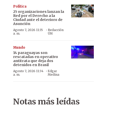
Política
25 organizaciones lanzan la
Red por el Derecho a la
Ciudad ante el deterioro de
Asunción
·
Agosto 7, 2026 11:35
Redacción
a. m.
ÚH
Mundo
14 paraguayas son
rescatadas en operativo
antitrata que deja dos
detenidos en Brasil
·
Agosto 7, 2026 11:34
Edgar
a. m.
Medina
Notas más leídas