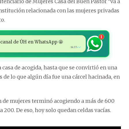
itenciario de Mujeres Casa del Buen Pastor “va a
titución relacionada con las mujeres privadas
to.
1
 al canal de ÚH en WhatsApp 🤩
14:37
✓✓
 casa de acogida, hasta que se convirtió en una
 de lo que algún día fue una cárcel hacinada, en
ón de mujeres terminó acogiendo a más de 600
a 200. De eso, hoy solo quedan celdas vacías.