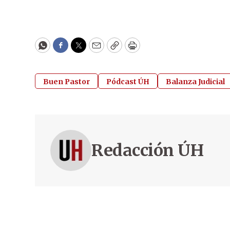
WhatsApp
Facebook
Twitter
Email
Copy
Print
Buen Pastor
Pódcast ÚH
Balanza Judicial
Redacción ÚH