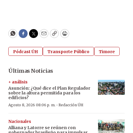
WhatsApp
Facebook
Twitter
Email
Copy
Print
Pódcast ÚH
Transporte Público
Timore
Últimas Noticias
+ análisis
Asunción: ¿Qué dice el Plan Regulador
sobre la altura permitida para los
edificios?
·
Agosto 8, 2026 08:06 p. m.
Redacción ÚH
Nacionales
Alliana y Latorre se reúnen con
gobernador brasileño para impulsar