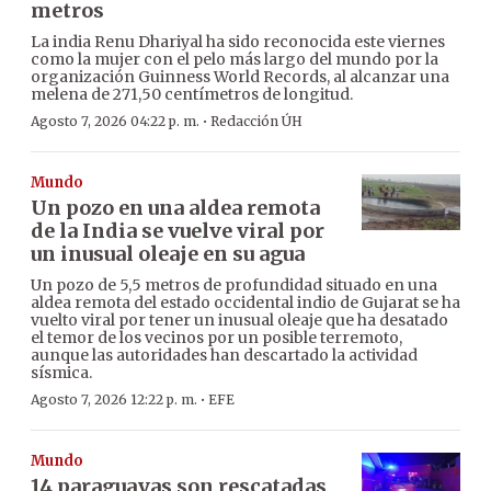
metros
La india Renu Dhariyal ha sido reconocida este viernes
como la mujer con el pelo más largo del mundo por la
organización Guinness World Records, al alcanzar una
melena de 271,50 centímetros de longitud.
·
Agosto 7, 2026 04:22 p. m.
Redacción ÚH
Mundo
Un pozo en una aldea remota
de la India se vuelve viral por
un inusual oleaje en su agua
Un pozo de 5,5 metros de profundidad situado en una
aldea remota del estado occidental indio de Gujarat se ha
vuelto viral por tener un inusual oleaje que ha desatado
el temor de los vecinos por un posible terremoto,
aunque las autoridades han descartado la actividad
sísmica.
·
Agosto 7, 2026 12:22 p. m.
EFE
Mundo
14 paraguayas son rescatadas