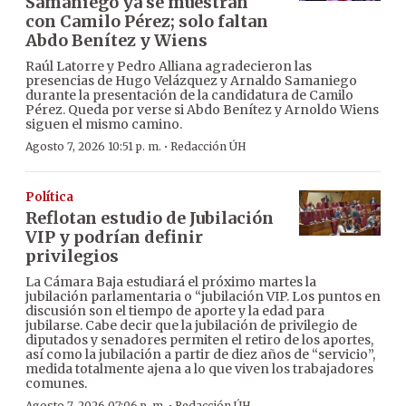
Samaniego ya se muestran
con Camilo Pérez; solo faltan
Abdo Benítez y Wiens
Raúl Latorre y Pedro Alliana agradecieron las
presencias de Hugo Velázquez y Arnaldo Samaniego
durante la presentación de la candidatura de Camilo
Pérez. Queda por verse si Abdo Benítez y Arnoldo Wiens
siguen el mismo camino.
·
Agosto 7, 2026 10:51 p. m.
Redacción ÚH
Política
Reflotan estudio de Jubilación
VIP y podrían definir
privilegios
La Cámara Baja estudiará el próximo martes la
jubilación parlamentaria o “jubilación VIP. Los puntos en
discusión son el tiempo de aporte y la edad para
jubilarse. Cabe decir que la jubilación de privilegio de
diputados y senadores permiten el retiro de los aportes,
así como la jubilación a partir de diez años de “servicio”,
medida totalmente ajena a lo que viven los trabajadores
comunes.
Agosto 7, 2026 07:06 p. m.
Redacción ÚH