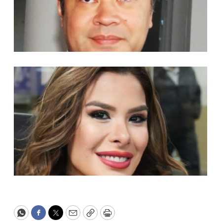
WhatsApp
Facebook
Twitter
Email
Copy
Print