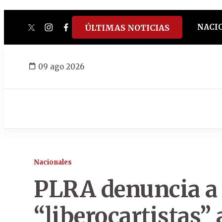
NACI
ÚLTIMAS NOTICIAS
twitter
instagram
facebook
tiktok
youtube
spotify
09 ago 2026
Nacionales
PLRA denuncia a
“liberocartistas”